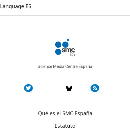
Language
ES
Science Media Centre España
Sobre SMC España
Qué es el SMC España
Estatuto