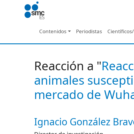
Pasar al contenido principal
Navegación principal
Contenidos
Periodistas
Científicos
Reacción a "
Reacc
animales suscepti
mercado de Wuh
Ignacio González Brav
Autor/es reacciones