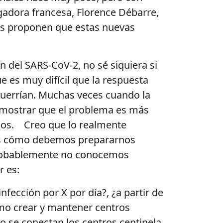
gadora francesa, Florence Débarre,
ses proponen que estas nuevas
n del SARS-CoV-2, no sé siquiera si
e es muy difícil que la respuesta
 querrían. Muchas veces cuando la
o mostrar que el problema es más
ejos. Creo que lo realmente
es cómo debemos prepararnos
probablemente no conocemos
er es:
fección por X por día?, ¿a partir de
mo crear y mantener centros
 se conectan los centros centinela