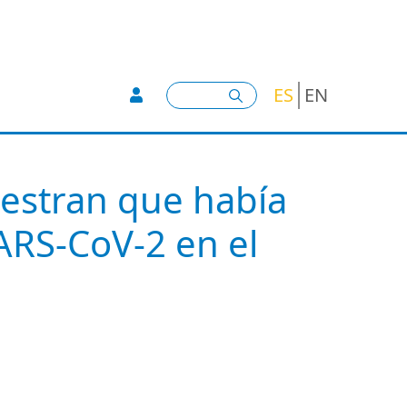
User account menu -
Buscar
ES
EN
estran que había
SARS-CoV-2 en el