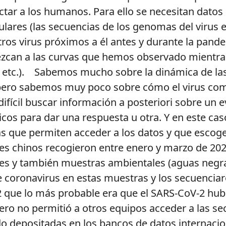
ar a los humanos. Para ello se necesitan datos 
ares (las secuencias de los genomas del virus en
otros virus próximos a él antes y durante la pa
ezcan a las curvas que hemos observado mientr
, etc.). Sabemos mucho sobre la dinámica de la
 pero sabemos muy poco sobre cómo el virus com
fícil buscar información a posteriori sobre un 
cos para dar una respuesta u otra. Y en este cas
las que permiten acceder a los datos y que esco
es chinos recogieron entre enero y marzo de 20
es y también muestras ambientales (aguas negr
e coronavirus en estas muestras y los secuencia
2 que lo más probable era que el SARS-CoV-2 hub
o no permitió a otros equipos acceder a las secu
do depositadas en los bancos de datos internaci