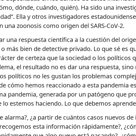
ómo, dónde, cuándo, quién). Ha sido una investi
idad”. Ella y otros investigadores estadouniden
n una zoonosis como origen del SARS-CoV-2.
una respuesta científica a la cuestión del orige
 o más bien de detective privado. Lo que sé es qu
rácter de certeza que la sociedad o los políticos
lema, el resultado no es dar una respuesta, sin
los políticos no les gustan los problemas compl
de cómo hemos reaccionado a esta pandemia 
xima pandemia, generada por un patógeno que 
ue lo estemos haciendo. Lo que debemos aprend
alarma?, ¿a partir de cuántos casos nuevos de in
 recogemos esta información rápidamente?, ¿có
ápidamente que algo nuevo está pasando?, ¿cómo