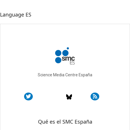
Language
ES
Science Media Centre España
Sobre SMC España
Qué es el SMC España