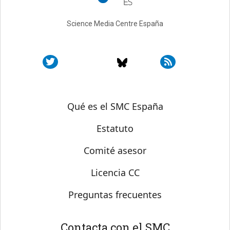
Science Media Centre España
Sobre SMC España
Qué es el SMC España
Estatuto
Comité asesor
Licencia CC
Preguntas frecuentes
Contacta con el SMC