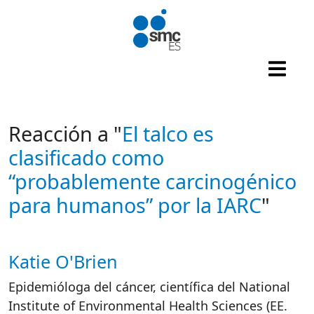
Pasar al contenido principal
Reacción a "
El talco es
clasificado como
“probablemente carcinogénico
para humanos” por la IARC
"
Katie O'Brien
Autor/es reacciones
Epidemióloga del cáncer, científica del National
Institute of Environmental Health Sciences (EE.