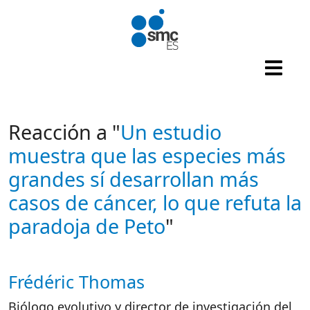
Pasar al contenido principal
Reacción a "
Un estudio
muestra que las especies más
grandes sí desarrollan más
casos de cáncer, lo que refuta la
paradoja de Peto
"
Frédéric Thomas
Autor/es reacciones
Biólogo evolutivo y director de investigación del