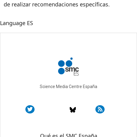
de realizar recomendaciones específicas.
Language
ES
Science Media Centre España
Sobre SMC España
Qué es el SMC España