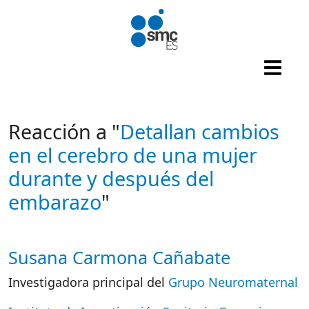
Pasar al contenido principal
Reacción a "
Detallan cambios
en el cerebro de una mujer
durante y después del
embarazo
"
Susana Carmona Cañabate
Autor/es reacciones
Investigadora principal del
Grupo Neuromaternal