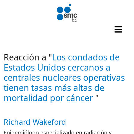
Pasar al contenido principal
Reacción a "
Los condados de
Estados Unidos cercanos a
centrales nucleares operativas
tienen tasas más altas de
mortalidad por cáncer
"
Richard Wakeford
Autor/es reacciones
Epidemiólogo especializado en radiación y