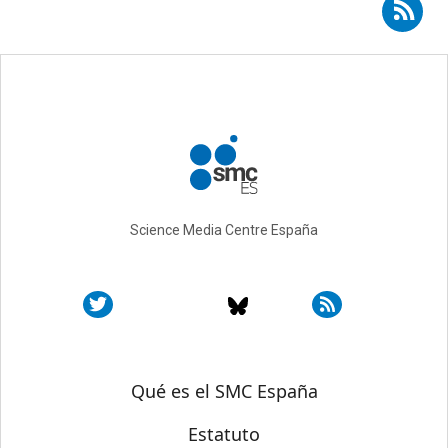
Suscribirse a RSS - Alexandra Rey Cubero
Science Media Centre España
Sobre SMC España
Qué es el SMC España
Estatuto