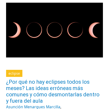
eclipse
¿Por qué no hay eclipses todos los
meses? Las ideas erróneas más
comunes y cómo desmontarlas dentro
y fuera del aula
Asunción Menargues Marcilla