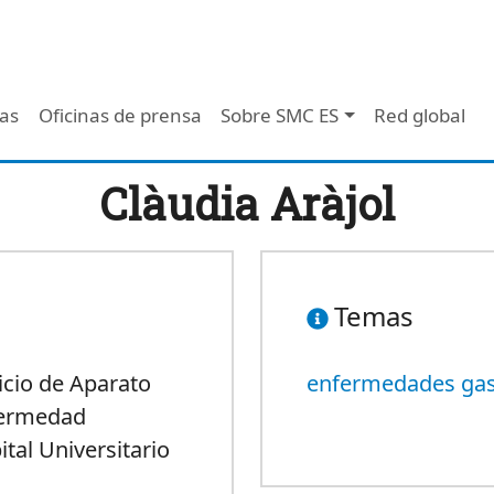
 - Header
/as
Oficinas de prensa
Sobre SMC ES
Red global
Clàudia Aràjol
Temas
vicio de Aparato
enfermedades gast
nfermedad
ital Universitario