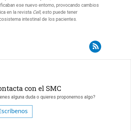
odificaban ese nuevo entorno, provocando cambios
ca en la revista
Cell
, esto puede tener
osistema intestinal de los pacientes.
Suscribirse a RSS - Clàudia Aràjol
ontacta con el SMC
ienes alguna duda o quieres proponernos algo?
Escríbenos