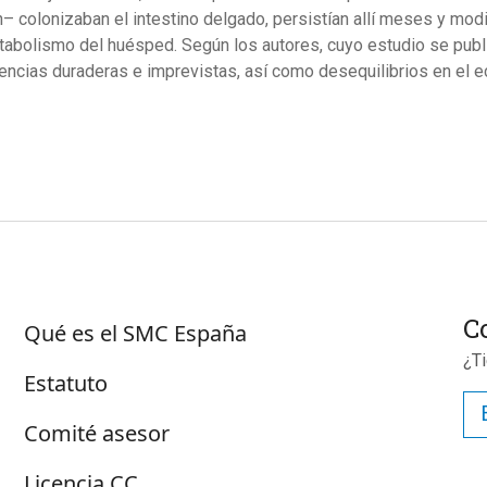
n– colonizaban el intestino delgado, persistían allí meses y m
tabolismo del huésped. Según los autores, cuyo estudio se publi
ncias duraderas e imprevistas, así como desequilibrios en el ec
Sobre SMC España
C
Qué es el SMC España
¿T
Estatuto
Comité asesor
Licencia CC