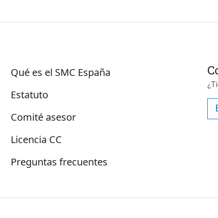
Sobre SMC España
C
Qué es el SMC España
¿T
Estatuto
Comité asesor
Licencia CC
Preguntas frecuentes