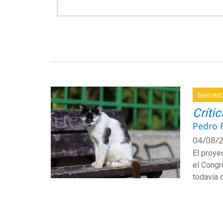
bienest
Críti
Pedro 
04/08/2
El proye
el Congr
todavía 