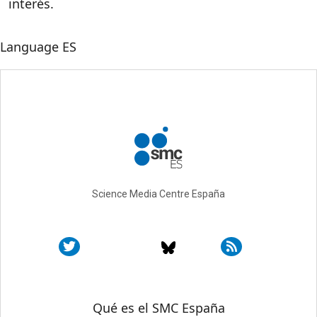
interés.
Language
ES
Science Media Centre España
Sobre SMC España
Qué es el SMC España