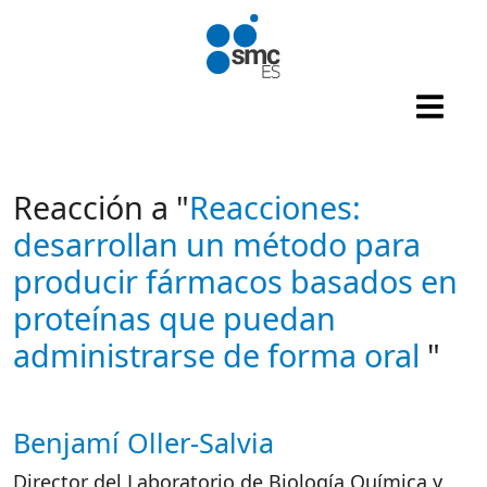
Pasar al contenido principal
Reacción a "
Reacciones:
desarrollan un método para
producir fármacos basados en
proteínas que puedan
administrarse de forma oral
"
Benjamí Oller-Salvia
Autor/es reacciones
Director del Laboratorio de Biología Química y