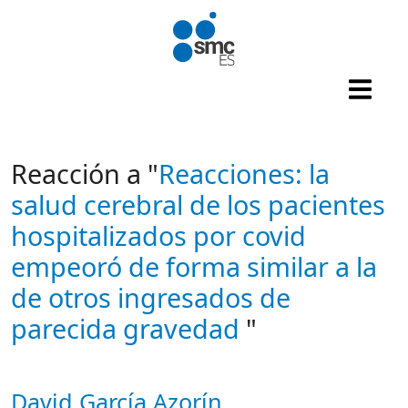
Pasar al contenido principal
Reacción a "
Reacciones: la
salud cerebral de los pacientes
hospitalizados por covid
empeoró de forma similar a la
de otros ingresados de
parecida gravedad
"
David García Azorín
Autor/es reacciones