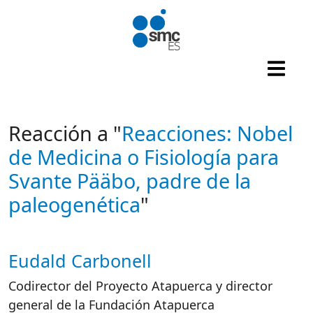
Pasar al contenido principal
Reacción a "
Reacciones: Nobel
de Medicina o Fisiología para
Svante Pääbo, padre de la
paleogenética
"
Eudald Carbonell
Autor/es reacciones
Codirector del Proyecto Atapuerca y director
general de la Fundación Atapuerca