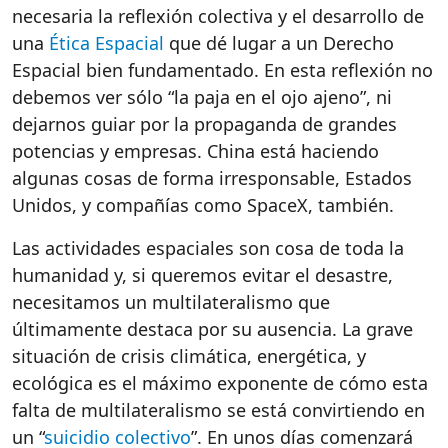
necesaria
la
reflexión
colectiva
y
el
desarrollo
de
una
Ética Espacial
que
dé
lugar
a un Derecho
Espacial
bien
fundamentado
. En
esta
reflexión
no
debemos
ver
sólo
“la
paja
en
el
ojo
ajeno
”,
ni
dejarnos
guiar
por
la propaganda de
grandes
potencias
y
empresas
. China
está
haciendo
algunas
cosas
de forma
irresponsable
,
Estados
Unidos, y
compañías
como
SpaceX,
también
.
Las
actividades
espaciales
son
cosa
de
toda
la
humanidad
y
,
si
queremos
evitar
el
desastre
,
necesitamos
un
multilateralismo
que
últimamente
destaca
por
su
ausencia
. La grave
situación
de crisis
climática
,
energética
, y
ecológica
es
el
máximo
exponente
de
cómo
esta
falta
de
multilateralismo
se
está
convirtiendo
en
un “
suici
di
o colectivo
”. En
unos
días
comenzará