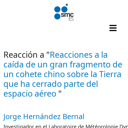
Pasar al contenido principal
Reacción a "
Reacciones a la
caída de un gran fragmento de
un cohete chino sobre la Tierra
que ha cerrado parte del
espacio aéreo
"
Jorge Hernández Bernal
Autor/es reacciones
Investigador en el Laboratoire de Météorologie Dy