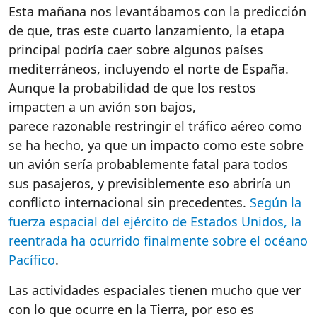
Esta
mañana
nos
levantábamos
con la
predicción
de que,
tras
este
cuarto
lanzamiento
, la
etapa
principal
podría
caer
sobre
algunos
países
mediterráneos
,
incluyendo
el
norte
de España.
Aunque
la
probabilidad
de que
los
restos
impacten
a un
avión
son
bajos
,
parece
razonable
restringir
el
tráfico
aéreo
como
se ha
hecho
,
ya
que un
impacto
como
este
sobre
un
avión
sería
probablemente
fatal para
todos
sus
pasajeros
, y
previsiblemente
eso
abriría
un
conflicto
internacional
sin
precedentes
.
Según la
fuerza espacial del ejército de Estados Unidos, la
reentrada ha ocurrido finalmente sobre el océano
Pacífico
.
Las
actividades
espaciales
tienen
mucho
que
ver
con lo que
ocurre
en
la Tierra,
por
eso
es