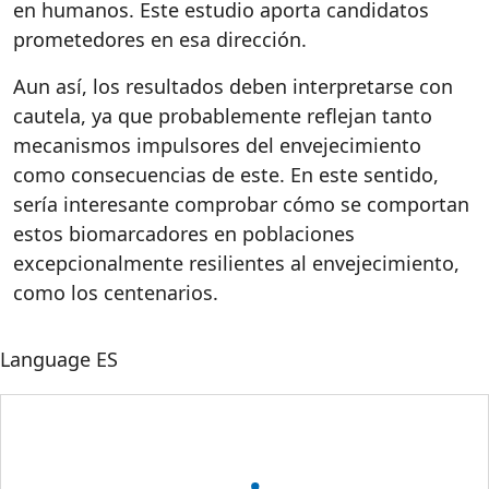
en humanos. Este estudio aporta candidatos
prometedores en esa dirección.
A
u
n
así
,
los
resultados
deben
interpretarse
con
cautela,
ya
que
probablemente
reflejan
tanto
mecanismos
impulsores
del
envejecimiento
como
consecuencias
de
es
te
.
En
e
s
te
sent
id
o
,
se
r
ía
interesa
n
te
compro
b
ar
c
ómo
se
compor
t
an
es
t
os
biomarcado
r
es
en
poblacio
n
es
excepcionalme
n
te
resilien
tes
al
envejecimie
nt
o
,
c
o
mo
l
os
centenar
io
s.
Language
ES