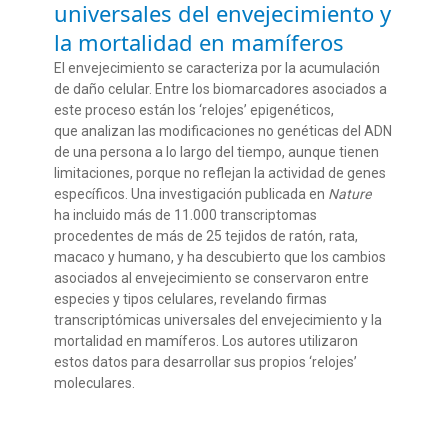
universales del envejecimiento y
la mortalidad en mamíferos
El envejecimiento se caracteriza por la acumulación
de daño celular
.
Entre los biomarcadores asociados a
este proceso est
án los
‘
relojes
’
epigenéticos,
que
analiza
n
las modificaciones no genéticas del ADN
de un
a persona
a lo largo del tiempo
, aunque tienen
limitaciones, porque no reflejan la actividad de genes
específicos.
Una investigación publicada en
Nature
ha
i
ncluido
más de 11.000 transcriptomas
procedentes de más de
25
tejidos
de
ratón
, rata,
macaco y humano
, y ha descubierto que l
os cambios
asociados al envejecimiento se conservaron entre
especies y tipos celulares, revelando firmas
transcriptómicas universales del envejecimiento y la
mortalidad en mamíferos
.
Los autores utilizaron
estos datos para desarrollar sus propios
‘
relojes
’
moleculares.