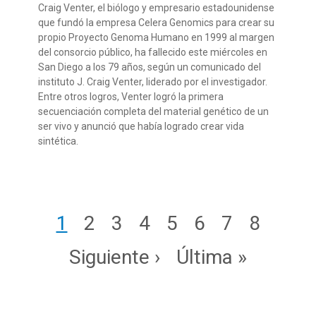
Craig Venter, el biólogo y empresario estadounidense
que fundó la empresa Celera
Genomics
para crear su
propio Proyecto Genoma Humano
en 1999
al margen
del consorcio público
,
ha fallecido este miércoles en
San Diego a los 79 años
, según un comunicado del
instituto J. Craig Venter
, liderado por el investigador
.
Entre otros logros,
Venter
logró la primera
secuenciación completa del material genético de un
ser vivo
y
anunció que había logrado crear vida
sintética
.
Paginación
Page
Page
Page
Page
Page
Page
Page
Page
1
2
3
4
5
6
7
8
Siguiente página
Última página
Siguiente ›
Última »