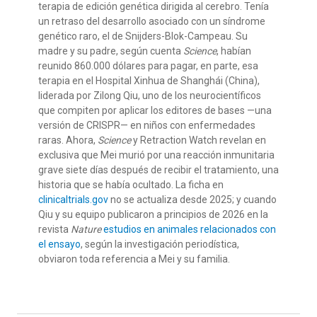
terapia de edición genética dirigida al cerebro. Tenía
un retraso del desarrollo asociado con un síndrome
genético raro, el de Snijders-Blok-Campeau. Su
madre y su padre,
según cuenta
Science
,
habían
reunido 860.000 dólares para pagar, en parte, esa
terapia en el Hospital Xinhua de Shanghái (China),
liderada por Zilong Qiu, uno de los neurocientíficos
que compiten por aplicar los editores de bases —una
versión de CRISPR— en niños con enfermedades
raras. Ahora,
Science
y Retraction Watch revelan en
exclusiva que Mei murió por una reacción inmunitaria
grave siete días después de recibir el tratamiento, una
historia que se había ocultado. La ficha en
clinicaltrials.gov
no se actualiza desde 2025; y cuando
Qiu y su equipo publicaron a principios de 2026 en la
revista
Nature
estudios en animales relacionados con
el ensayo
, según la investigación periodística,
obviaron toda referencia a Mei y su familia.