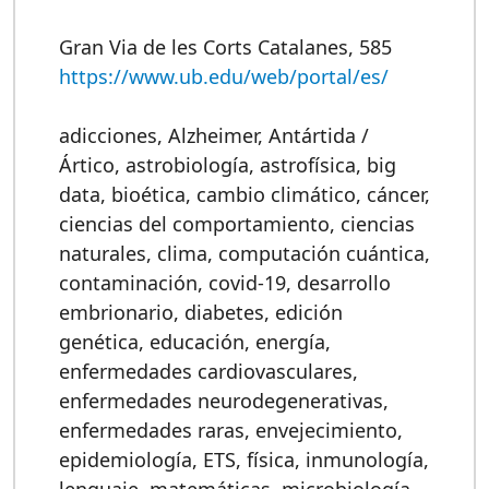
Gran Via de les Corts Catalanes, 585
https://www.ub.edu/web/portal/es/
adicciones
,
Alzheimer
,
Antártida /
Ártico
,
astrobiología
,
astrofísica
,
big
data
,
bioética
,
cambio climático
,
cáncer
,
ciencias del comportamiento
,
ciencias
naturales
,
clima
,
computación cuántica
,
contaminación
,
covid-19
,
desarrollo
embrionario
,
diabetes
,
edición
genética
,
educación
,
energía
,
enfermedades cardiovasculares
,
enfermedades neurodegenerativas
,
enfermedades raras
,
envejecimiento
,
epidemiología
,
ETS
,
física
,
inmunología
,
lenguaje
,
matemáticas
,
microbiología
,