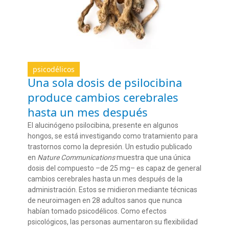
psicodélicos
Una sola dosis de psilocibina
produce cambios cerebrales
hasta un mes después
El alucinógeno psilocibina, presente en algunos
hongos, se está investigando como tratamiento para
trastornos
como la depresión
.
U
n
estudio publicado
en
Nature
Communications
muestra
que u
na única
dosis del compuesto
–de 25 mg–
es capaz de general
cambios cerebrales
hasta un mes desp
ué
s de la
administración. Estos se midieron
mediante técnicas
de neuroimagen
en 28 adultos sanos
que nunca
habían tomado psicodélicos.
Como efectos
psicológicos, las personas aumentaron su flexibilid
ad