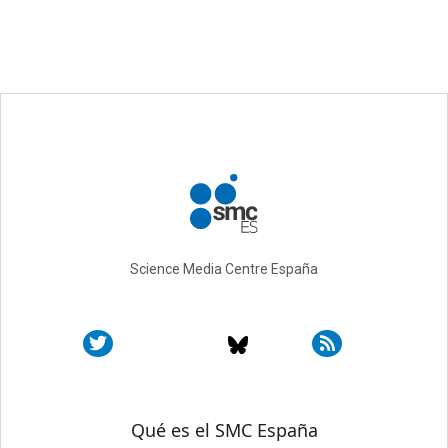
Science Media Centre España
Sobre SMC España
Qué es el SMC España