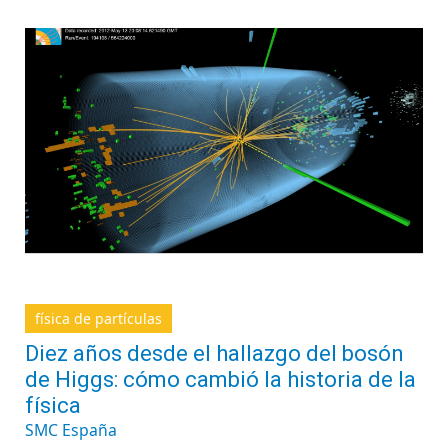
física de partículas
Diez años desde el hallazgo del bosón
de Higgs: cómo cambió la historia de la
física
SMC España