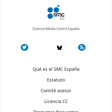
Science Media Centre España
Sobre SMC España
Qué es el SMC España
Estatuto
Comité asesor
Licencia CC
Preguntas frecuentes