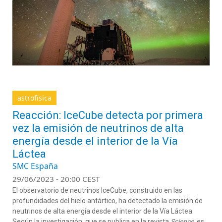
astrofísica
Reacción: IceCube detecta por primera
vez la emisión de neutrinos de alta
energía desde el interior de la Vía
Láctea
SMC España
29/06/2023 - 20:00 CEST
El observatorio de neutrinos IceCube, construido en las
profundidades del hielo antártico, ha detectado la emisión de
neutrinos de alta energía desde el interior de la Vía Láctea.
Según la investigación, que se publica en la revista
Science
, es