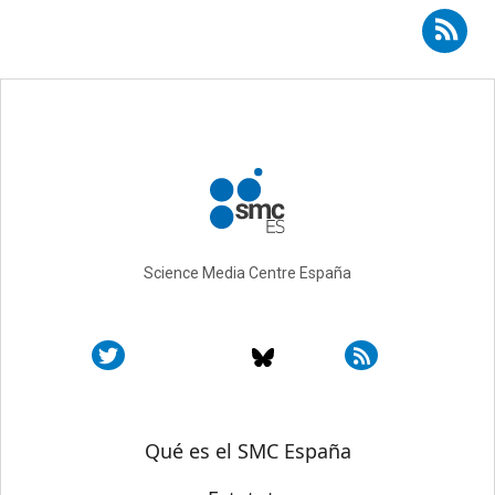
Suscribirse a RSS - física
Science Media Centre España
Sobre SMC España
Qué es el SMC España