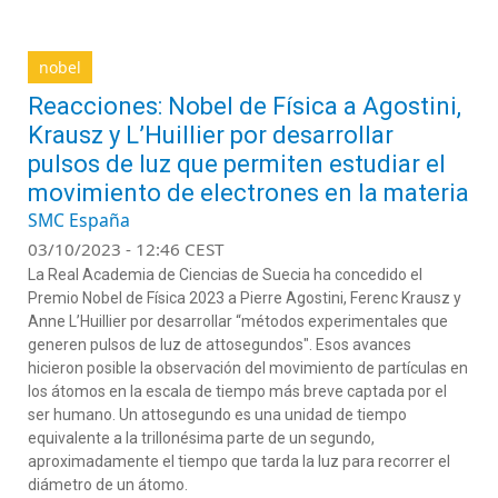
nobel
Reacciones: Nobel de Física a Agostini,
Krausz y L’Huillier por desarrollar
pulsos de luz que permiten estudiar el
movimiento de electrones en la materia
SMC España
03/10/2023 - 12:46 CEST
La Real Academia de Ciencias de Suecia ha concedido
el
Premio Nobel de Física
2023
a
Pierre Agostini,
Ferenc
Krausz
y
Anne
L’Huillier
por desarrollar “métodos experimentales que
generen pulsos de luz de
attosegundos
"
.
Esos avances
hicieron
posible la observación del movimiento de partículas
en
l
o
s átomos
en la escala de tiempo más breve captada por el
ser humano.
Un
attosegundo
es una unidad de tiempo
equivalente a la trillonésima parte
de un segundo
,
aproximadamente el tiempo que tarda la luz para recorrer el
diámetro de un átomo.