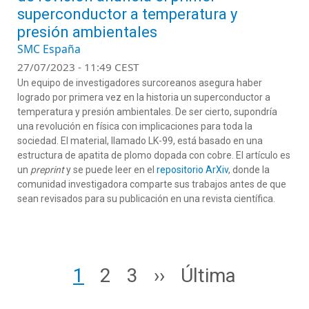
superconductor a temperatura y
presión ambientales
SMC España
27/07/2023 - 11:49 CEST
Un equipo de investigadores surcoreanos asegura haber
logrado por primera vez en la historia un superconductor a
temperatura y presión ambientales. De ser cierto, supondría
una revolución en física con implicaciones para toda la
sociedad. El material, llamado LK-99, está basado en una
estructura de apatita de plomo dopada con cobre. El artículo es
un
preprint
y se puede leer en el
repositorio ArXiv
, donde la
comunidad investigadora comparte sus trabajos antes de que
sean revisados para su publicación en una revista científica.
Paginación
Page
Page
Page
Siguiente página
Última página
1
2
3
››
Última