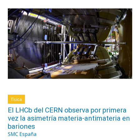
física
El LHCb del CERN observa por primera
vez la asimetría materia-antimateria en
bariones
SMC España