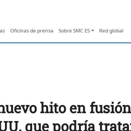
 - Header
/as
Oficinas de prensa
Sobre SMC ES
Red global
nuevo hito en fusión
UU, que podría trata