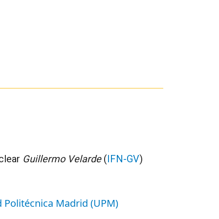
uclear
Guillermo Velarde
(
IFN-GV
)
ad Politécnica Madrid (UPM)