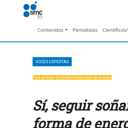
Pasar al contenido principal
Navegación principal
Contenidos
Periodistas
Científicos
VOCES EXPERTAS
Este artículo se publicó hace más de 4 years
Sí, seguir soñ
forma de energ