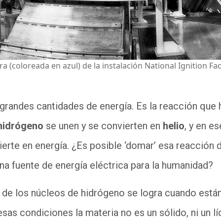
a (coloreada en azul) de la instalación National Ignition Fac
grandes cantidades de energía. Es la reacción que
hidrógeno
se unen y se convierten en
helio
, y en es
erte en energía. ¿Es posible ‘domar’ esa reacción 
na fuente de energía eléctrica para la humanidad?
ón de los núcleos de hidrógeno se logra cuando está
 esas condiciones la materia no es un sólido, ni un lí