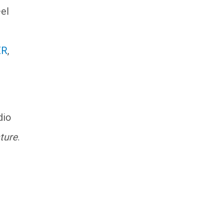
el
ER
,
dio
ture
.