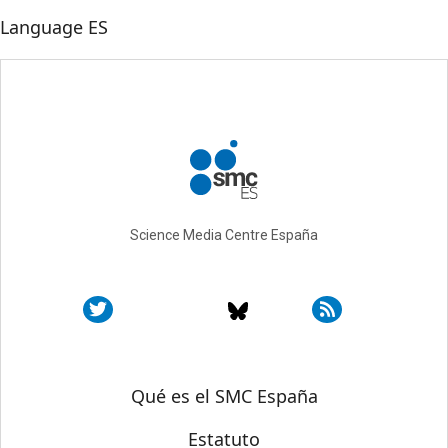
Language
ES
Science Media Centre España
Sobre SMC España
Qué es el SMC España
Estatuto