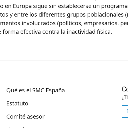
 en Europa sigue sin establecerse un programa d
xtos y entre los diferentes grupos poblacionales 
ementos involucrados (políticos, empresarios, per
forma efectiva contra la inactividad física.
Sobre SMC España
C
Qué es el SMC España
¿T
Estatuto
Comité asesor