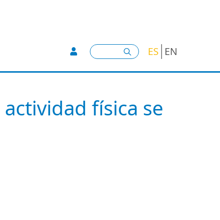
User account menu -
Buscar
ES
EN
actividad física se