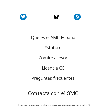
Sobre SMC España
Qué es el SMC España
Estatuto
Comité asesor
Licencia CC
Preguntas frecuentes
Contacta con el SMC
¿Tienes alguna duda o quieres proponernos algo?