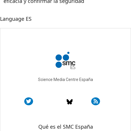
eficacia y confirmar la seguridad
Language
ES
Science Media Centre España
Sobre SMC España
Qué es el SMC España