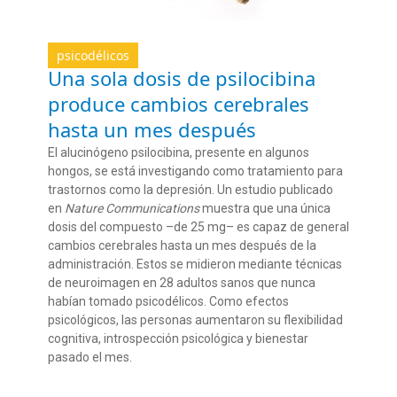
psicodélicos
Una sola dosis de psilocibina
produce cambios cerebrales
hasta un mes después
El alucinógeno psilocibina, presente en algunos
hongos, se está investigando como tratamiento para
trastornos
como la depresión
.
U
n
estudio publicado
en
Nature
Communications
muestra
que u
na única
dosis del compuesto
–de 25 mg–
es capaz de general
cambios cerebrales
hasta un mes desp
ué
s de la
administración. Estos se midieron
mediante técnicas
de neuroimagen
en 28 adultos sanos
que nunca
habían tomado psicodélicos.
Como efectos
psicológicos, las personas aumentaron su flexibilid
ad
cognitiva,
introspección psicológica y
bienestar
pasado
el mes.