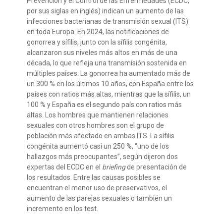
Prevención y el Control de las Enfermedades (
ECDC
,
por sus siglas en inglés)
indican un aumento de las
infecciones bacterianas de transmisión sexual (ITS)
en toda Europa. En 2024, las notificaciones de
gonorrea y sífilis, junto con la sífilis congénita,
alcanzaron sus niveles más altos en más de una
década, lo que refleja una transmisión sostenida en
múltiples países.
La gonorrea ha aumentado más de
un 300
% en los últimos 10 años,
con España entre los
países con ratios más alt
a
s,
mientras que la sífilis
,
un
100
%
y España es el segundo país con ratios más
alt
a
s
. Los hombres
que mantienen
relaciones
sexuales con otros hombres
son el grupo de
población más afectado
en ambas ITS. La sífilis
congénita aumentó casi un 250
%
, “uno de los
hallazgos más preocupantes”, según
dijeron
d
o
s
ex
pertas
d
e
l
EC
DC
en
el
briefing
de presentación d
e
los resultados
.
Entre las
cau
sas
posible
s
se
encuentran el menor uso de
p
reservativos,
el
aumento de las parejas sexu
ales
o también un
incremento en
los test
.