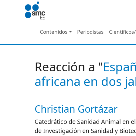
Pasar al contenido principal
Navegación principal
Contenidos
Periodistas
Científicos
Reacción a "
Españ
africana en dos ja
Christian Gortázar
Autor/es reacciones
Catedrático de Sanidad Animal en el
de Investigación en Sanidad y Biote