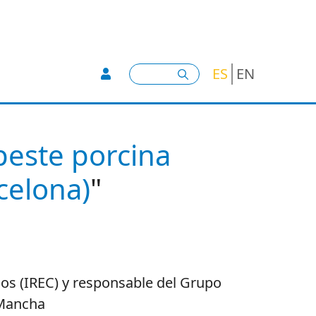
User account menu -
Buscar
ES
EN
peste porcina
rcelona)
"
cos (IREC) y responsable del Grupo
 Mancha