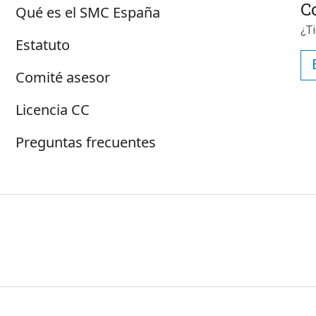
Sobre SMC España
C
Qué es el SMC España
¿T
Estatuto
Comité asesor
Licencia CC
Preguntas frecuentes