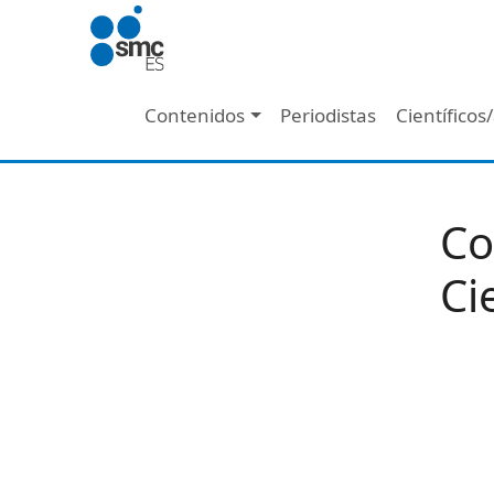
Pasar al contenido principal
Navegación principal
Contenidos
Periodistas
Científicos
Co
Ci