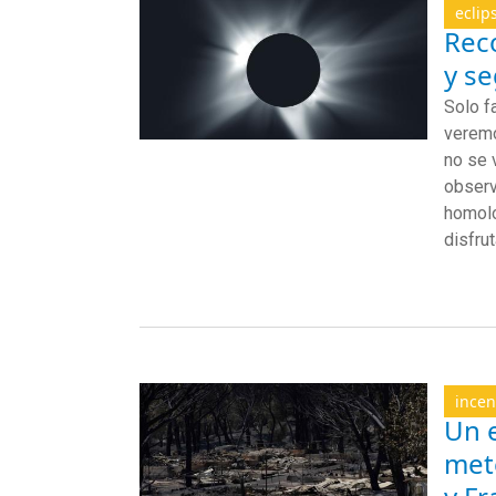
eclip
Rec
y s
Solo f
veremo
no se 
observ
homolo
disfru
incen
Un e
mete