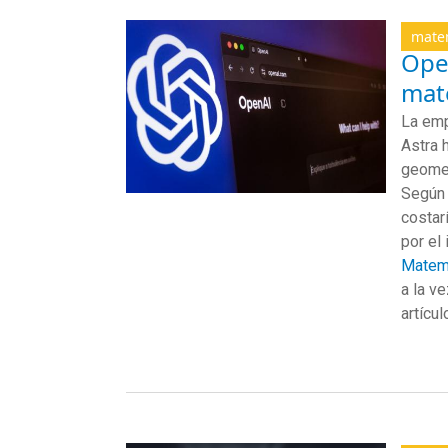
mate
Ope
mate
La emp
Astra 
geomet
Según 
costar
por el
Matem
a la v
artícu