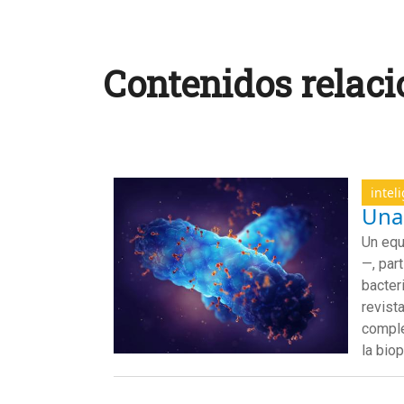
Contenidos relaci
inteli
Una
Un equ
—, part
bacter
revist
comple
la bio