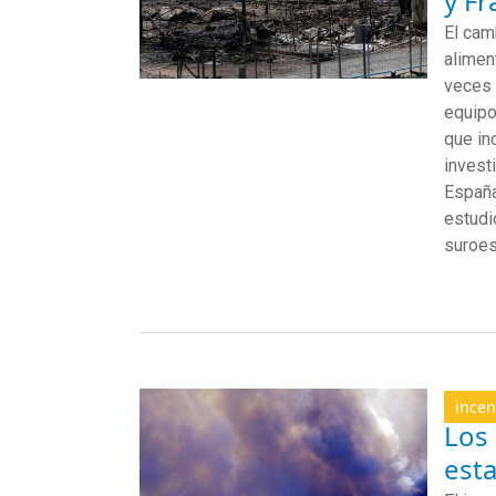
y Fr
El cam
alimen
veces 
equipo
que inc
invest
España
estudi
suroes
incen
Los 
esta