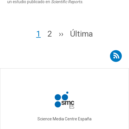
un estudio publicado en
Scientific Reports.
Paginación
Page
Page
Siguiente página
Última página
1
2
››
Última
Suscribirse a RSS - paleontología
Science Media Centre España