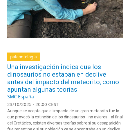
paleontología
Una investigación indica que los
dinosaurios no estaban en declive
antes del impacto del meteorito, como
apuntan algunas teorías
SMC España
23/10/2025 - 20:00 CEST
Aunque se acepta que el impacto de un gran meteorito fue lo
que provocó la extinción de los dinosaurios –no aviares– al final
del Cretácico, existen diversas teorías sobre si su desaparición
fue repentina o si su población ya se encontraba en un declive