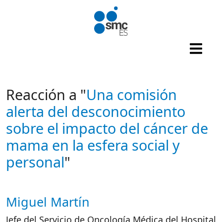
Pasar al contenido principal
Reacción a "
Una comisión
alerta del desconocimiento
sobre el impacto del cáncer de
mama en la esfera social y
personal
"
Miguel Martín
Autor/es reacciones
Jefe del Servicio de Oncología Médica del Hospital