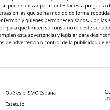
e se puede utilizar para contestar esta pregunta d
rsas en las que se ha medido de forma repetida l
 enferman y quiénes permanecen sanos. Con las e
n para que limiten su consumo (en este sentido 
mplan esta advertencia) y legislar para desincen
s de advertencia o control de la publicidad de e
Sobre SMC España
C
Qué es el SMC España
¿T
Estatuto