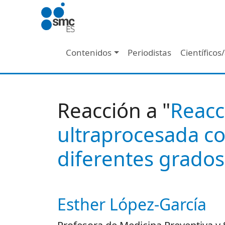
Pasar al contenido principal
Navegación principal
Contenidos
Periodistas
Científicos
Reacción a "
Reacc
ultraprocesada co
diferentes grados
Esther López-García
Autor/es reacciones