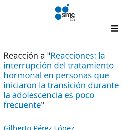
Pasar al contenido principal
Reacción a "
Reacciones: la
interrupción del tratamiento
hormonal en personas que
iniciaron la transición durante
la adolescencia es poco
frecuente
"
Gilberto Pérez López
Autor/es reacciones