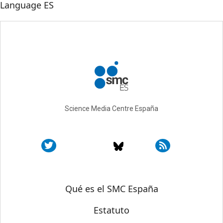
Language
ES
Science Media Centre España
Sobre SMC España
Qué es el SMC España
Estatuto