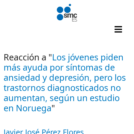
Pasar al contenido principal
Reacción a "
Los jóvenes piden
más ayuda por síntomas de
ansiedad y depresión, pero los
trastornos diagnosticados no
aumentan, según un estudio
en Noruega
"
Javier José Pérez Flores
Autor/es reacciones