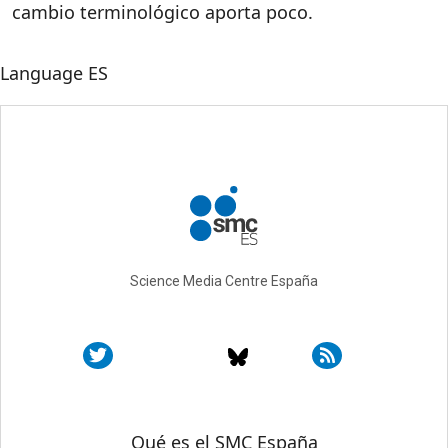
cambio terminológico aporta poco.
Language
ES
Science Media Centre España
Sobre SMC España
Qué es el SMC España