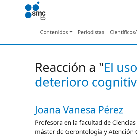
Pasar al contenido principal
Navegación principal
Contenidos
Periodistas
Científicos
Reacción a "
El us
deterioro cogniti
Joana Vanesa Pérez
Autor/es reacciones
Profesora en la facultad de Ciencias 
máster de Gerontología y Atención 