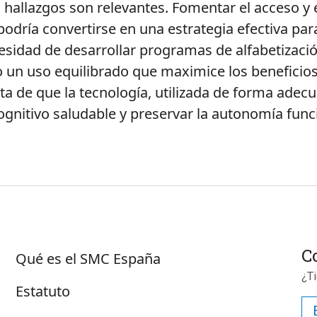
s hallazgos son relevantes. Fomentar el acceso y
podría convertirse en una estrategia efectiva para
esidad de desarrollar programas de alfabetizació
un uso equilibrado que maximice los beneficios 
ta de que la tecnología, utilizada de forma adec
nitivo saludable y preservar la autonomía funcio
Sobre SMC España
C
Qué es el SMC España
¿T
Estatuto