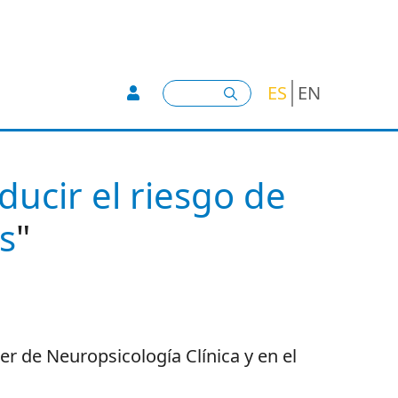
User account menu -
Buscar
ES
EN
ducir el riesgo de
s
"
ter de Neuropsicología Clínica y en el