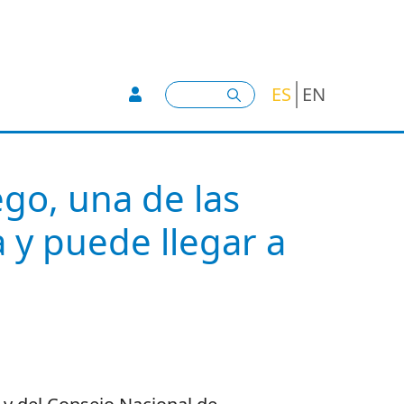
User account menu -
Buscar
ES
EN
go, una de las
 y puede llegar a