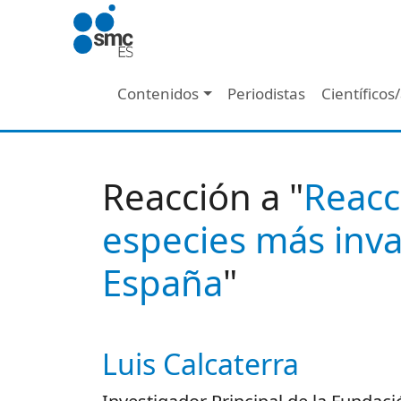
Pasar al contenido principal
Navegación principal
Contenidos
Periodistas
Científicos
Reacción a "
Reacc
especies más inva
España
"
Luis Calcaterra
Autor/es reacciones