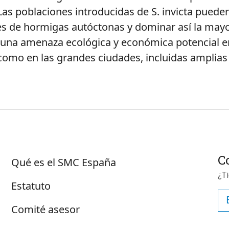
Las poblaciones introducidas de S. invicta puede
ies de hormigas autóctonas y dominar así la mayo
 una amenaza ecológica y económica potencial en
 como en las grandes ciudades, incluidas amplias
Sobre SMC España
C
Qué es el SMC España
¿T
Estatuto
Comité asesor