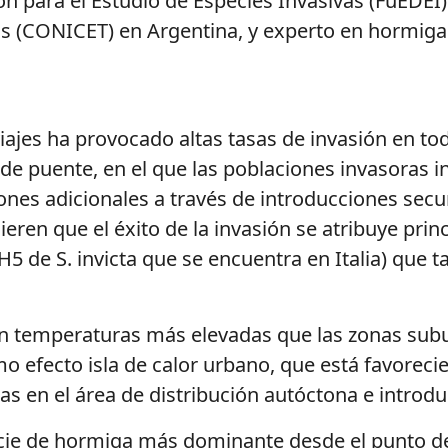
ón para el Estudio de Especies Invasivas (FuEDEI
cas (CONICET) en Argentina, y experto en hormiga
 viajes ha provocado altas tasas de invasión en 
 de puente, en el que las poblaciones invasoras in
ones adicionales a través de introducciones secu
eren que el éxito de la invasión se atribuye pri
 H5 de S. invicta que se encuentra en Italia) que
 temperaturas más elevadas que las zonas subu
o efecto isla de calor urbano, que está favoreci
s en el área de distribución autóctona e introdu
cie de hormiga más dominante desde el punto de