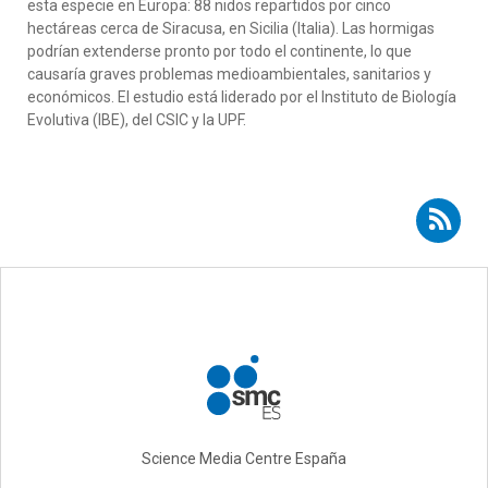
esta
especie
en Europa
: 88 nidos repartidos por cinco
hectáreas
cerca de
Siracusa,
en
Sicilia (Italia)
. Las hormigas
podrían extenderse pronto por todo el continente, lo que
causar
ía
graves problemas medioambientales, sanitarios y
económicos
. El estudio está liderado por el Instituto de Biología
Evolutiva (IBE)
, del CSIC y la UPF.
Suscribirse a RSS - Luis Calcaterra
Science Media Centre España