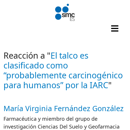
Pasar al contenido principal
Reacción a "
El talco es
clasificado como
“probablemente carcinogénico
para humanos” por la IARC
"
María Virginia Fernández González
Autor/es reacciones
Farmacéutica y miembro del grupo de
investigación Ciencias Del Suelo y Geofarmacia