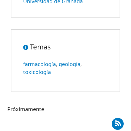
Universidad de Granada
Temas
farmacología
,
geología
,
toxicología
Próximamente
cribirse a RSS - María Virginia Fernández González