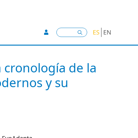
User account menu -
Buscar
ES
EN
 cronología de la
dernos y su