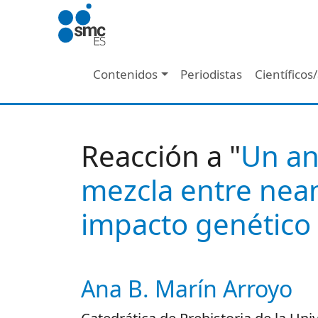
Pasar al contenido principal
Navegación principal
Contenidos
Periodistas
Científicos
Reacción a "
Un an
mezcla entre nea
impacto genético
Ana B. Marín Arroyo
Autor/es reacciones