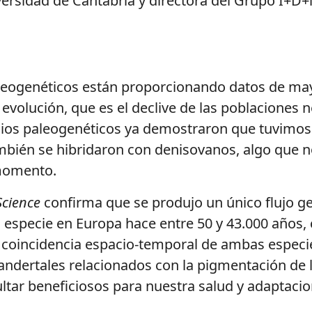
iversidad de Cantabria y directora del Grupo I+D
paleogenéticos están proporcionando datos de ma
volución, que es el declive de las poblaciones n
dios paleogenéticos ya demostraron que tuvimos 
ién se hibridaron con denisovanos, algo que no r
 momento.
Science
confirma que se produjo un único flujo ge
especie en Europa hace entre 50 y 43.000 años, 
 coincidencia espacio-temporal de ambas especie
ndertales relacionados con la pigmentación de la 
ltar beneficiosos para nuestra salud y adaptacio