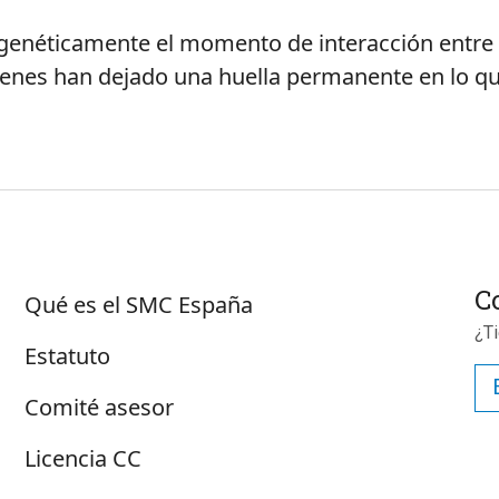
a genéticamente el momento de interacción entre
 genes han dejado una huella permanente en lo 
Sobre SMC España
C
Qué es el SMC España
¿T
Estatuto
Comité asesor
Licencia CC