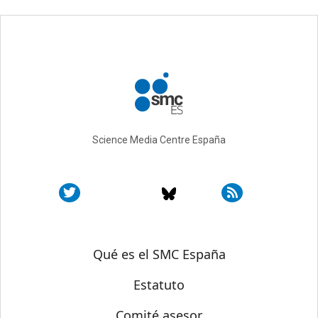
Science Media Centre España
Sobre SMC España
Qué es el SMC España
Estatuto
Comité asesor