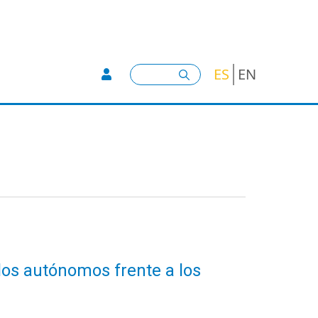
User account menu -
Buscar
ES
EN
los autónomos frente a los