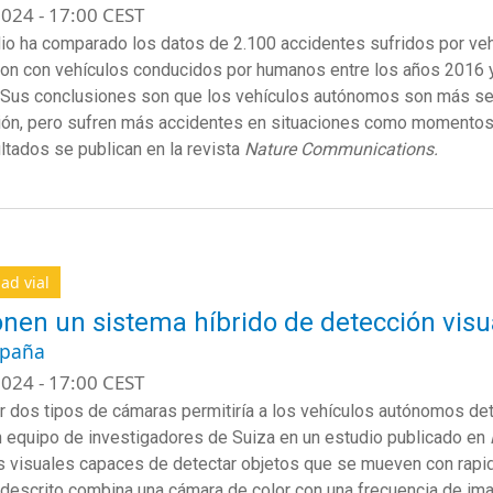
024 - 17:00 CEST
io ha comparado los datos de 2.100 accidentes sufridos por v
on con vehículos conducidos por humanos entre los años 2016 y
 Sus conclusiones son que los vehículos autónomos son más se
ón, pero sufren más accidentes en situaciones como momentos d
ltados se publican en la revista
Nature Communications.
ad vial
nen un sistema híbrido de detección vis
spaña
024 - 17:00 CEST
 dos tipos de cámaras permitiría a los vehículos autónomos dete
n equipo de investigadores de Suiza en un estudio publicado en
 visuales capaces de detectar objetos que se mueven con rapidez
descrito combina una cámara de color con una frecuencia de ima