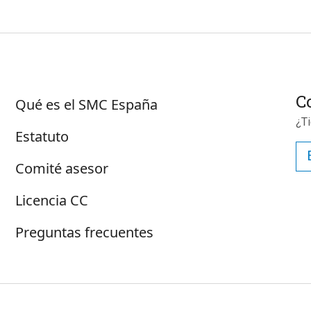
Sobre SMC España
C
Qué es el SMC España
¿T
Estatuto
Comité asesor
Licencia CC
Preguntas frecuentes