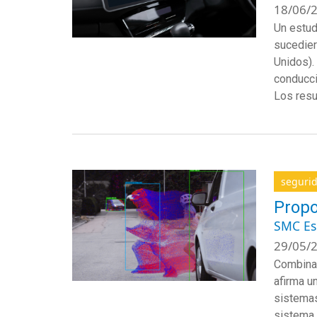
18/06/2
Un estud
sucedier
Unidos).
conducci
Los resu
segurid
Propo
SMC E
29/05/2
Combinar
afirma u
sistemas
sistema 