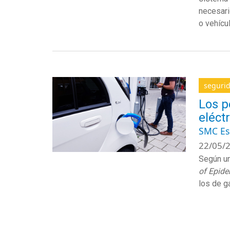
necesari
o vehícu
segurid
Los p
eléct
SMC E
22/05/2
Según un
of Epid
los de g