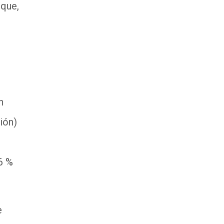
 que,
n
ión)
6 %
e