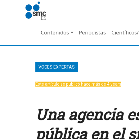
Pasar al contenido principal
Navegación principal
Contenidos
Periodistas
Científicos
VOCES EXPERTAS
Este artículo se publicó hace más de 4 years
Una agencia es
pública en el s