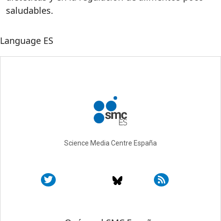
saludables.
Language
ES
Science Media Centre España
Sobre SMC España