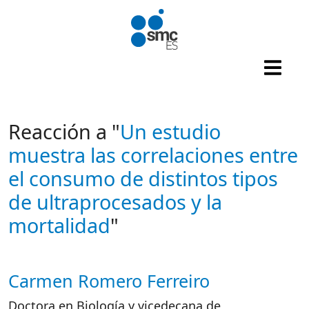
Pasar al contenido principal
Reacción a "
Un estudio
muestra las correlaciones entre
el consumo de distintos tipos
de ultraprocesados y la
mortalidad
"
Carmen Romero Ferreiro
Autor/es reacciones
D
octora
en
Biología y v
icedecana
de