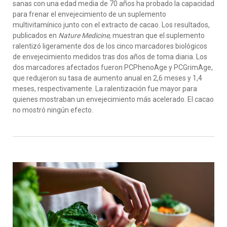
san
a
s
con una edad media de 70 años
ha probado
la capacidad
para frenar el envejecimiento
de un s
uplemento
multivitamínico
junto con el extracto de cacao.
Los
resultad
o
s
,
publicados en
Nature
Medicine
, muestran que
el suplemento
ralentizó
ligeramente
dos de los cinco
marcadores biológicos
de envejecimiento
medidos
tras dos años de toma diaria.
L
os
dos
marcadore
s afectados fueron
PCPhenoAge
y
PCGrimAge
,
que redujeron su tasa de aumento anual en 2,6 meses y 1,4
meses, respectivamente
.
La ralentización fue mayor para
quienes mostraban un envejecimiento más acelerado.
El cacao
no mostró ningún efecto.