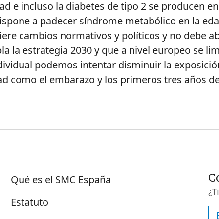
idad e incluso la diabetes de tipo 2 se producen 
dispone a padecer síndrome metabólico en la eda
iere cambios normativos y políticos y no debe a
 la estrategia 2030 y que a nivel europeo se limi
ividual podemos intentar disminuir la exposició
dad como el embarazo y los primeros tres años d
Sobre SMC España
C
Qué es el SMC España
¿T
Estatuto