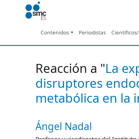
Pasar al contenido principal
Navegación principal
Contenidos
Periodistas
Científicos
Reacción a "
La ex
disruptores endoc
metabólica en la i
Ángel Nadal
Autor/es reacciones