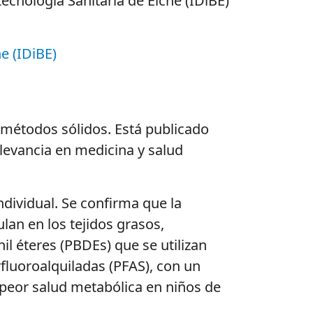
tecnología Sanitaria de Elche (IDiBE)
e (IDiBE)
y métodos sólidos. Está publicado
relevancia en medicina y salud
dividual. Se confirma que la
lan en los tejidos grasos,
l éteres (PBDEs) que se utilizan
rfluoroalquiladas (PFAS), con un
 peor salud metabólica en niños de