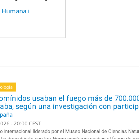
ía Humana i
ología
omínidos usaban el fuego más de 700.000
aba, según una investigación con partici
spaña
026 - 20:00 CEST
o internacional liderado por el Museo Nacional de Ciencias Nat
 ha descubierto que los
Homo erectus
ya usaban el fuego de man