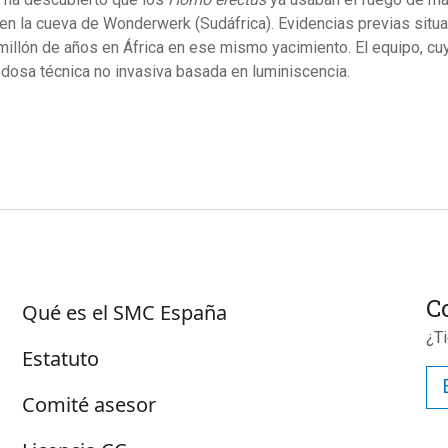
en la cueva de Wonderwerk (Sudáfrica). Evidencias previas situa
millón de años en África en ese mismo yacimiento. El equipo, cu
dosa técnica no invasiva basada en luminiscencia.
Sobre SMC España
C
Qué es el SMC España
¿T
Estatuto
Comité asesor