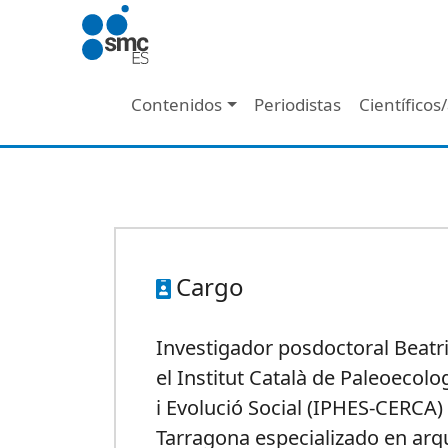
Pasar al contenido principal
Navegación principal
Contenidos
Periodistas
Científicos
Cargo
Investigador posdoctoral Beatr
el Institut Català de Paleoeco
i Evolució Social (IPHES-CERCA)
Tarragona especializado en arq