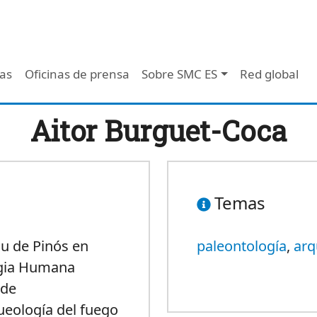
 - Header
/as
Oficinas de prensa
Sobre SMC ES
Red global
Aitor Burguet-Coca
Temas
iu de Pinós en
paleontología
,
arq
logia Humana
 de
ueología del fuego