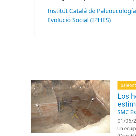
Institut Catalá de Paleoecolog
Evolució Social (IPHES)
paleont
Los h
estim
SMC E
01/06/2
Un equip
(Canadá)