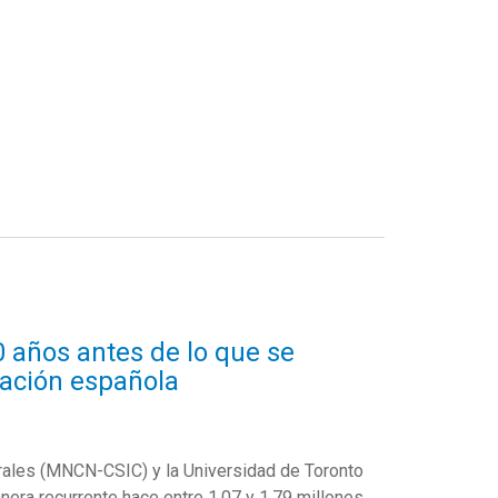
 años antes de lo que se
pación española
urales (MNCN-CSIC) y la Universidad de Toronto
era recurrente hace entre 1,07 y 1,79 millones