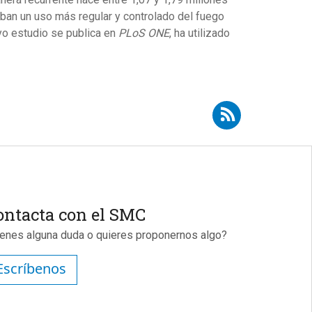
ban un uso más regular y controlado del fuego
yo estudio se publica en
PLoS ONE
, ha utilizado
Suscribirse a RSS - Aitor Burguet-Coca
ontacta con el SMC
ienes alguna duda o quieres proponernos algo?
Escríbenos