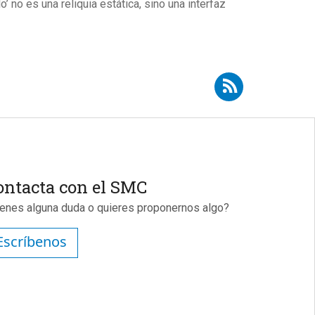
 no es una reliquia estática, sino una interfaz
Suscribirse a RSS - David Velázquez
ontacta con el SMC
ienes alguna duda o quieres proponernos algo?
Escríbenos