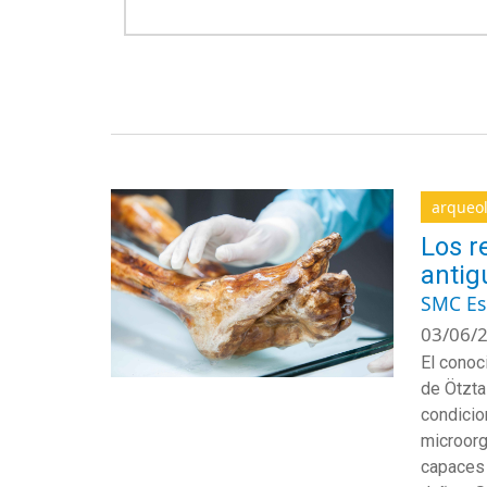
arqueo
Los r
antig
SMC E
03/06/2
El conoc
de Ötzta
condicio
microorg
capaces 