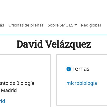
 - Header
/as
Oficinas de prensa
Sobre SMC ES
Red global
David Velázquez
Temas
ento de
Biología
microbiología
e
Madrid
rid