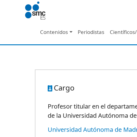
Pasar al contenido principal
Navegación principal
Contenidos
Periodistas
Científicos
Cargo
Profesor
titular
en
el departam
de la Universidad
Autónoma
d
Universidad Autónoma de Mad