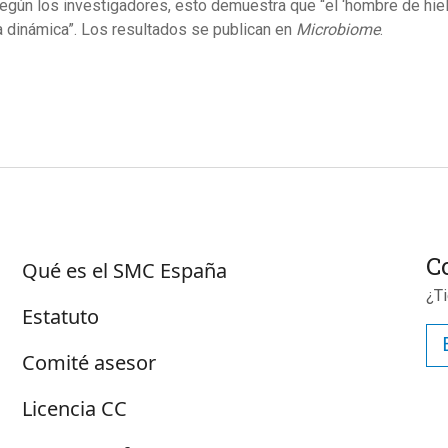
egún los investigadores, esto demuestra que “el ‘hombre de hielo’
a dinámica”. Los resultados se publican en
Microbiome
.
Sobre SMC España
C
Qué es el SMC España
¿T
Estatuto
Comité asesor
Licencia CC