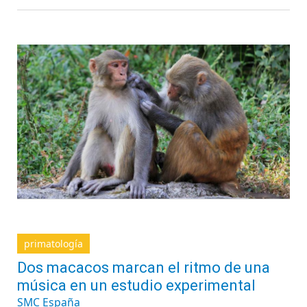
primatología
Dos macacos marcan el ritmo de una
música en un estudio experimental
SMC España