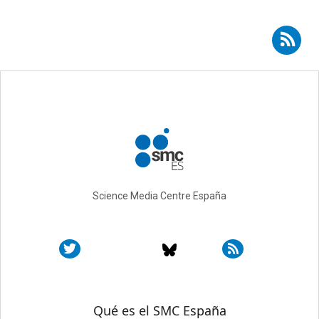
Suscribirse a RSS - Gloria Platero
Science Media Centre España
Sobre SMC España
Qué es el SMC España