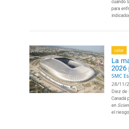
cuando l
para enf
indicado
calor
La ma
2026 
SMC E
28/11/2
Diez de 
Canadá p
en
Scien
el riesg