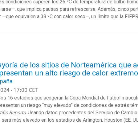
as condiciones superen los 26
ºC
de temperatura de bulbo hú
riarse
—
, que implica
pausas para refrescarse
. Además, cinco par
r
—
que equivalen a 38
ºC
con calor seco
—
,
un límite que la FIF
yoría de los sitios de Norteamérica que 
presentan un alto riesgo de calor extremo
spaña
024 - 17:00 CET
los 16 estadios que acogerán la Copa Mundial de Fútbol mascul
resentan un riesgo “muy elevado” de condiciones de estrés tér
tific Reports
. Usando datos procedentes del Servicio de Cambio 
o será más elevado en los estadios de Arlington, Houston (EE. U