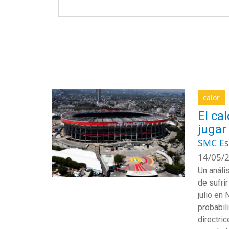
calor
El ca
jugar
SMC E
14/05/2
Un análi
de sufri
julio en
N
probabil
directri