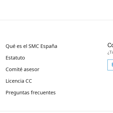
Sobre SMC España
C
Qué es el SMC España
¿T
Estatuto
Comité asesor
Licencia CC
Preguntas frecuentes