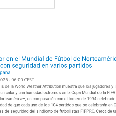
lor en el Mundial de Fútbol de Norteaméric
 con seguridad en varios partidos
spaña
026 - 06:00 CEST
sis de la World Weather
Attribution
muestra que los jugadores y l
r un calor y una humedad
extremos
en
la Copa Mundial de la FIF
ortea
méric
a
—
,
en comparación con el torneo de 1994 celebrado
idad de que cada uno de los 104 partidos que se celebrarán
en
C
ces de seguridad del sindicato
de futbolistas FIFPRO.
Cerca de un