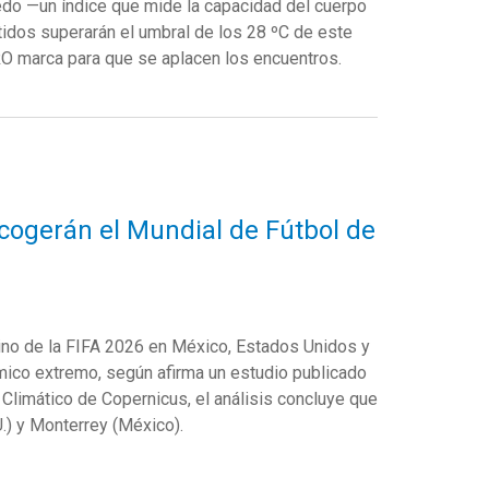
medo
—
un índice que mide la capacidad del cuerpo
tidos superarán el umbral de los 28
ºC
de este
PRO
marca para
que se aplacen
los encuentros
.
acogerán el Mundial de Fútbol de
ino de la FIFA 2026 en México, Estados Unidos y
mico extremo, según afirma un estudio publicado
Climático de Copernicus, el análisis concluye que
U.) y Monterrey (México).