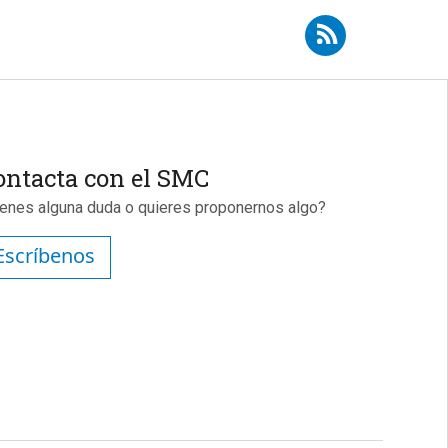
Suscribirse a RSS - Julien Périard
ontacta con el SMC
ienes alguna duda o quieres proponernos algo?
Escríbenos